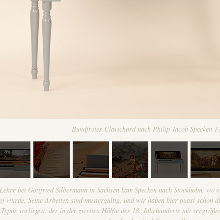
Bundfreies Clavichord nach Philip Jacob Specken 1
Lehre bei Gottfried Silbermann in Sachsen kam Specken nach Stockholm, wo 
f wurde. Seine Arbeiten sind mustergültig, und wir haben hier quasi schon di
 Typus vorliegen, der in der zweiten Hälfte des 18. Jahrhunderts mit vergröß