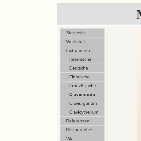
Startseite
Werkstatt
Instrumente
Italienische
Deutsche
Flämische
Französische
Clavichorde
Claviorganum
Clavicytherium
Referenzen
Diskographie
Vita