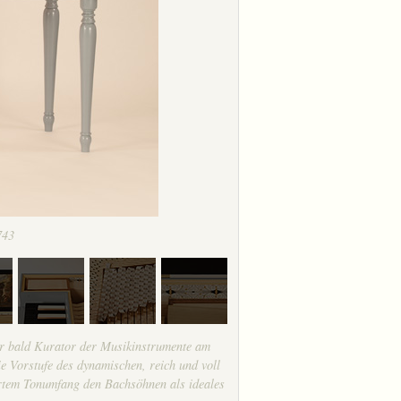
743
er bald Kurator der Musikinstrumente am
e Vorstufe des dynamischen, reich und voll
ertem Tonumfang den Bachsöhnen als ideales